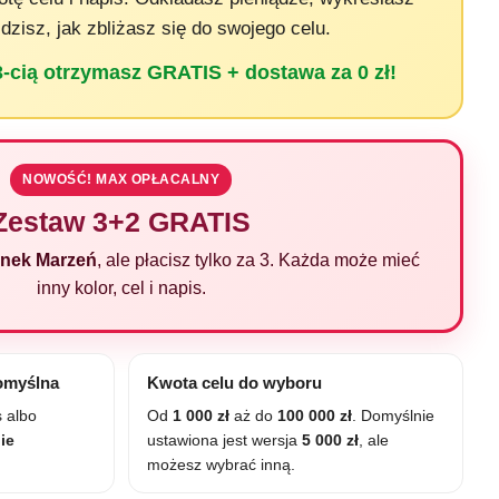
idzisz, jak zbliżasz się do swojego celu.
 3-cią otrzymasz GRATIS + dostawa za 0 zł!
NOWOŚĆ! MAX OPŁACALNY
Zestaw 3+2 GRATIS
onek Marzeń
, ale płacisz tylko za 3. Każda może mieć
inny kolor, cel i napis.
omyślna
Kwota celu do wyboru
 albo
Od
1 000 zł
aż do
100 000 zł
. Domyślnie
ie
ustawiona jest wersja
5 000 zł
, ale
możesz wybrać inną.