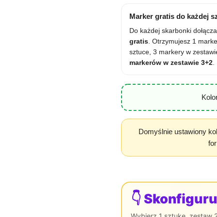
Marker gratis do każdej s
Do każdej skarbonki dołąc
gratis
. Otrzymujesz 1 marke
sztuce, 3 markery w zestaw
markerów w zestawie 3+2
.
Kolo
Domyślnie ustawiony kol
fo
Skonfiguru
Wybierz 1 sztukę, zestaw