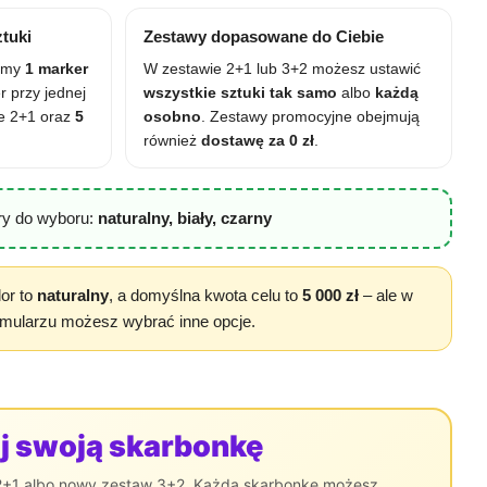
ztuki
Zestawy dopasowane do Ciebie
zamy
1 marker
W zestawie 2+1 lub 3+2 możesz ustawić
r przy jednej
wszystkie sztuki tak samo
albo
każdą
ie 2+1 oraz
5
osobno
. Zestawy promocyjne obejmują
również
dostawę za 0 zł
.
ry do wyboru:
naturalny, biały, czarny
or to
naturalny
, a domyślna kwota celu to
5 000 zł
– ale w
rmularzu możesz wybrać inne opcje.
j swoją skarbonkę
 2+1 albo nowy zestaw 3+2. Każdą skarbonkę możesz