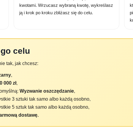
kwotami. Wrzucasz wybraną kwotę, wykreślasz
k
ją i krok po kroku zbliżasz się do celu.
p
k
go celu
e tak, jak chcesz:
czarny
,
0 000 zł
,
domyślną:
Wyzwanie oszczędzanie
,
stkie 3 sztuki tak samo albo każdą osobno,
stkie 5 sztuk tak samo albo każdą osobno,
darmową dostawę.