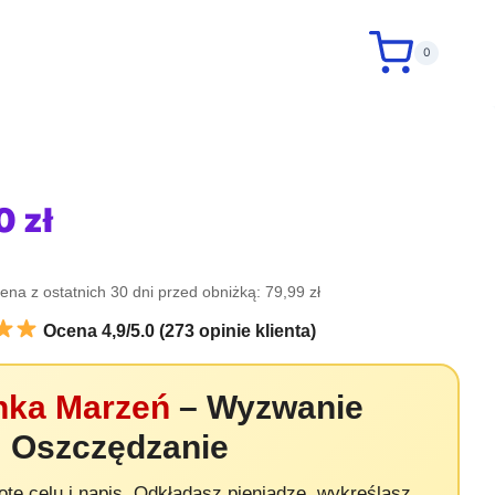
0
wotna
Aktualna
90
zł
cena
ena z ostatnich 30 dni przed obniżką: 79,99 zł
siła:
wynosi:
Ocena 4,9/5.0 (273 opinie klienta)
 zł.
39,90 zł.
nka Marzeń
– Wyzwanie
Oszczędzanie
otę celu i napis. Odkładasz pieniądze, wykreślasz