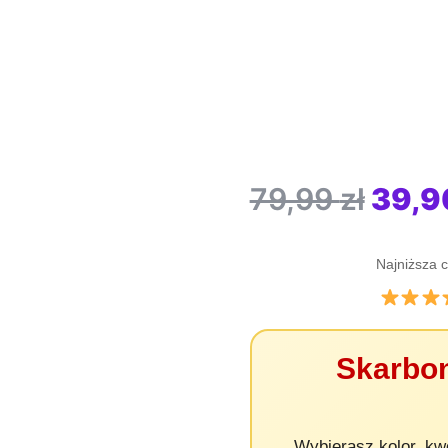
Pier
79,99
zł
39,
cena
Najniższa c
wyno
79,99
Skarbo
Wybierasz kolor, kw