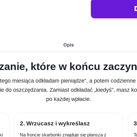
Opis
anie, które w końcu zaczyn
od tego miesiąca odkładam pieniądze”, a potem codzienn
e do oszczędzania. Zamiast odkładać „kiedyś”, masz kon
po każdej wpłacie.
2. Wrzucasz i wykreślasz
3
ki
Na froncie skarbonki znajduje się plansza z
T